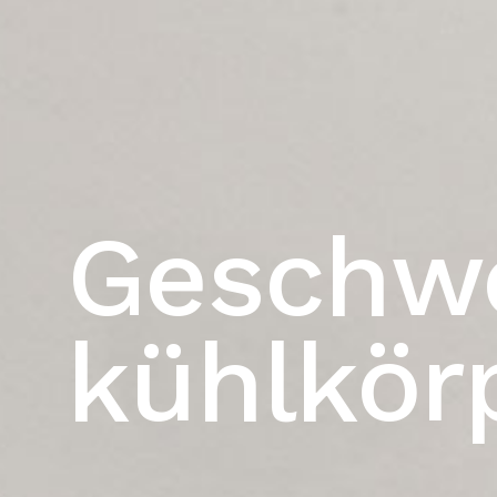
Geschwe
kühlkör