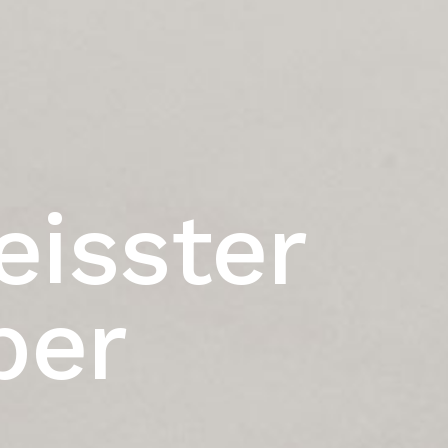
isster
per