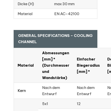
Dicke (H)
max 30 mm
Material
EN AC-42100
GENERAL SPECIFICATIONS – COOLING
CHANNEL
Abmessungen
[mm] *
Einfacher
D
Material
(Durchmesser
Biegeradius
B
und
[mm] *
[
Wandstärke)
Nach dem
Nach dem
N
Kern
Entwurf
Entwurf
E
5x1
12