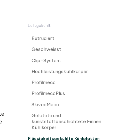
Luftgekühlt
Extrudiert
Geschweisst
Clip-System
Hochleistungskühlkörper
Profilmecc
ProfilmeccPlus
SkivedMecc
te
Gelötete und
e
kunststoffbeschichtete Finnen
Kühlkörper
e
Flüssigkeitsgekühlte Kühlplatten