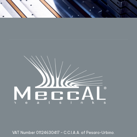
VAT Number 01124630417 – C.C.I.A.A. of Pesaro-Urbino.