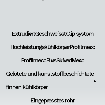
Extrudiert
Geschweisst
Clip system
Hochleistungskühlkörper
Profilmecc
ProfilmeccPlus
SkivedMecc
Gelötete und kunststoffbeschichtete
finnen kühlkörper
Eingepresstes rohr