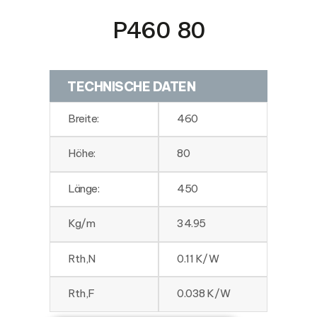
P460 80
TECHNISCHE DATEN
Breite:
460
Höhe:
80
Länge:
450
Kg/m
34.95
Rth,N
0.11 K/W
Rth,F
0.038 K/W