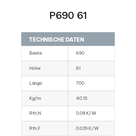
P690 61
TECHNISCHE DATEN
Breite:
690
Höhe:
61
Länge:
700
Kg/m
40.15
Rth,N
0.08 K/W
Rth,F
0.029 K/W