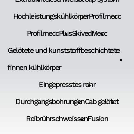
Hochleistungskühlkörper
Profilmecc
ProfilmeccPlus
SkivedMecc
Gelötete und kunststoffbeschichtete
finnen kühlkörper
Eingepresstes rohr
Durchgangsbohrungen
Cab gelötet
Reibrührschweissen
Fusion