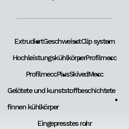
Extrudiert
Geschweisst
Clip system
Hochleistungskühlkörper
Profilmecc
ProfilmeccPlus
SkivedMecc
Gelötete und kunststoffbeschichtete
finnen kühlkörper
Eingepresstes rohr