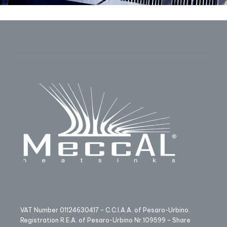
VAT Number 01124630417 – C.C.I.A.A. of Pesaro-Urbino.
Registration R.E.A. of Pesaro-Urbino Nr.109599 – Share