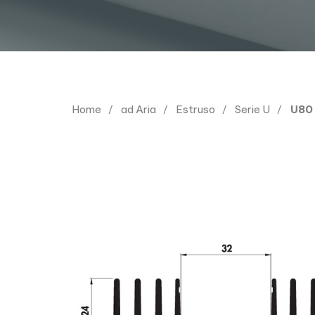
Home
ad Aria
Estruso
Serie U
U80