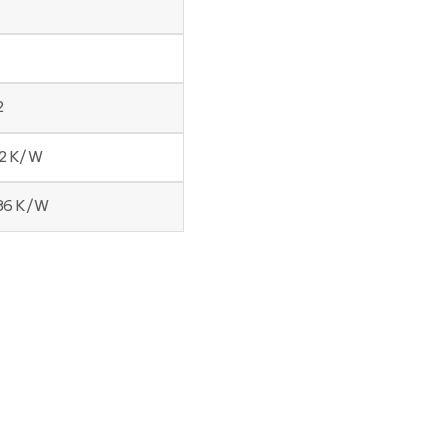
2
22 K/W
086 K/W