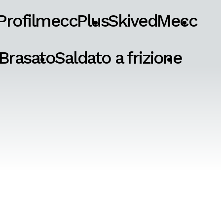
ProfilmeccPlus
SkivedMecc
Brasato
Saldato a frizione