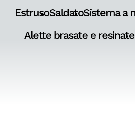
Estruso
Saldato
Sistema a 
Alette brasate e resinate