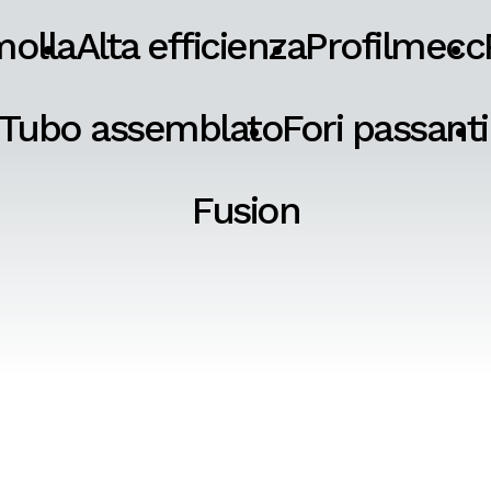
molla
Alta efficienza
Profilmecc
Tubo assemblato
Fori passanti
Fusion