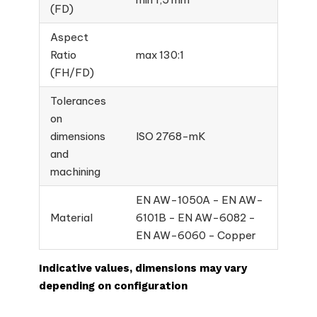
(FD)
Aspect
Ratio
max 130:1
(FH/FD)
Tolerances
on
dimensions
ISO 2768-mK
and
machining
EN AW-1050A - EN AW-
Material
6101B - EN AW-6082 -
EN AW-6060 - Copper
Indicative values, dimensions may vary
depending on configuration