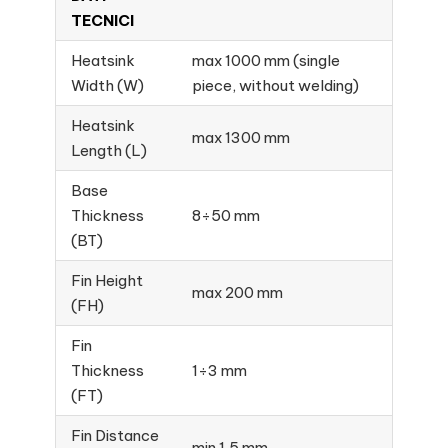
TECNICI
Heatsink
max 1000 mm (single
Width (W)
piece, without welding)
Heatsink
max 1300 mm
Length (L)
Base
Thickness
8÷50 mm
(BT)
Fin Height
max 200 mm
(FH)
Fin
Thickness
1÷3 mm
(FT)
Fin Distance
min 1,5 mm