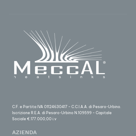
C.F. e Partita IVA 01124630417 – C.C.I.A.A. di Pesaro-Urbino.
Iscrizione R.E.A. di Pesaro-Urbino N.109599 – Capitale
Sociale €.177.000,00 i.v
AZIENDA