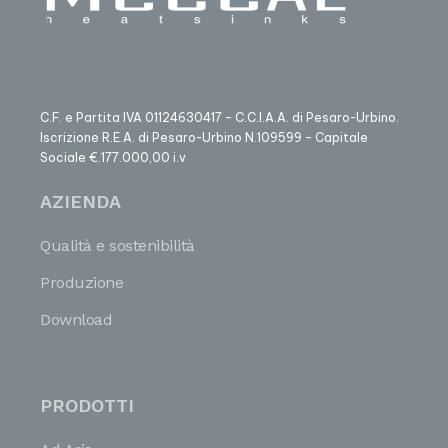
C.F. e Partita IVA 01124630417 – C.C.I.A.A. di Pesaro-Urbino.
Iscrizione R.E.A. di Pesaro-Urbino N.109599 – Capitale
Sociale €.177.000,00 i.v
AZIENDA
Qualità e sostenibilità
Produzione
Download
PRODOTTI