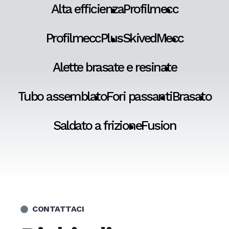
Alta efficienza
Profilmecc
ProfilmeccPlus
SkivedMecc
Alette brasate e resinate
Tubo assemblato
Fori passanti
Brasato
Saldato a frizione
Fusion
CONTATTACI