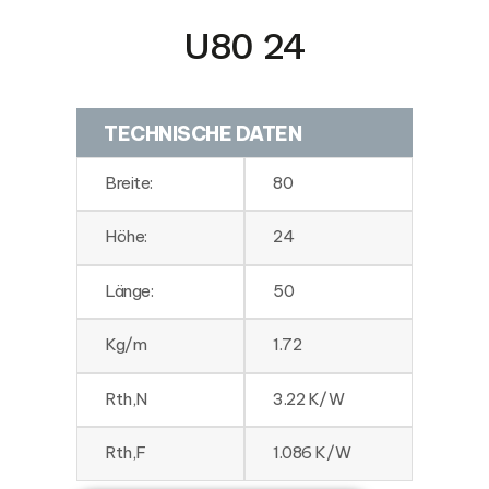
U80 24
TECHNISCHE DATEN
Breite:
80
Höhe:
24
Länge:
50
Kg/m
1.72
Rth,N
3.22 K/W
Rth,F
1.086 K/W