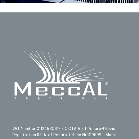
VAT Number 01124630417 – C.C.I.A.A. of Pesaro-Urbino.
Registration R.E.A. of Pesaro-Urbino Nr.109599 – Share