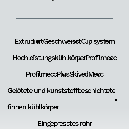
Extrudiert
Geschweisst
Clip system
Hochleistungskühlkörper
Profilmecc
ProfilmeccPlus
SkivedMecc
Gelötete und kunststoffbeschichtete
finnen kühlkörper
Eingepresstes rohr