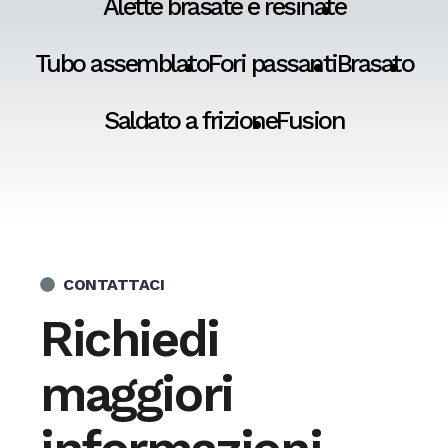
Alette brasate e resinate
Tubo assemblato
Fori passanti
Brasato
Saldato a frizione
Fusion
CONTATTACI
Richiedi
maggiori