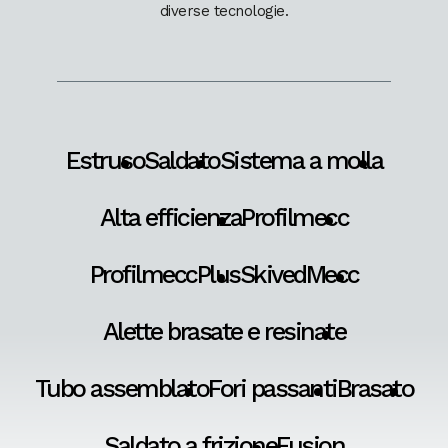
diverse tecnologie.
Estruso
Saldato
Sistema a molla
Alta efficienza
Profilmecc
ProfilmeccPlus
SkivedMecc
Alette brasate e resinate
Tubo assemblato
Fori passanti
Brasato
Saldato a frizione
Fusion