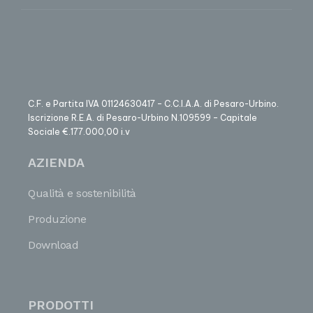
C.F. e Partita IVA 01124630417 – C.C.I.A.A. di Pesaro-Urbino.
Iscrizione R.E.A. di Pesaro-Urbino N.109599 – Capitale
Sociale €.177.000,00 i.v
AZIENDA
Qualità e sostenibilità
Produzione
Download
PRODOTTI