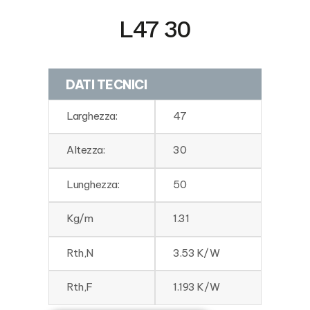
L47 30
DATI TECNICI
Larghezza:
47
Altezza:
30
Lunghezza:
50
Kg/m
1.31
Rth,N
3.53 K/W
Rth,F
1.193 K/W