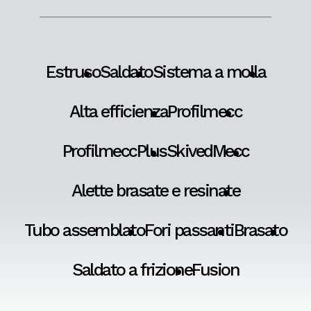
Estruso
Saldato
Sistema a molla
Alta efficienza
Profilmecc
ProfilmeccPlus
SkivedMecc
Alette brasate e resinate
Tubo assemblato
Fori passanti
Brasato
Saldato a frizione
Fusion