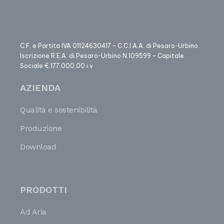
C.F. e Partita IVA 01124630417 – C.C.I.A.A. di Pesaro-Urbino.
Iscrizione R.E.A. di Pesaro-Urbino N.109599 – Capitale
Sociale €.177.000,00 i.v
AZIENDA
Qualità e sostenibilità
Produzione
Download
PRODOTTI
Ad Aria