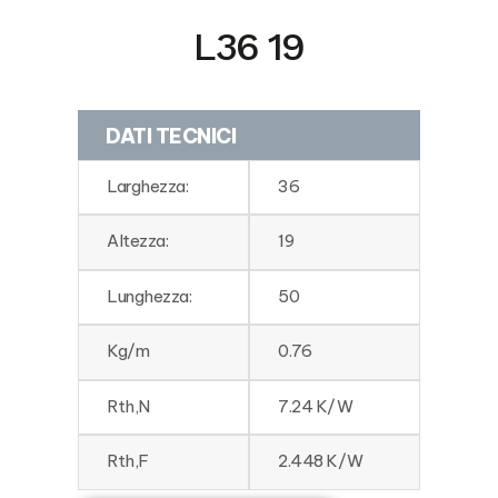
L36 19
DATI TECNICI
Larghezza:
36
Altezza:
19
Lunghezza:
50
Kg/m
0.76
Rth,N
7.24 K/W
Rth,F
2.448 K/W