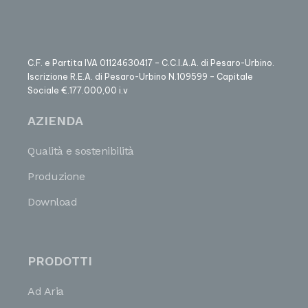
C.F. e Partita IVA 01124630417 – C.C.I.A.A. di Pesaro-Urbino.
Iscrizione R.E.A. di Pesaro-Urbino N.109599 – Capitale
Sociale €.177.000,00 i.v
AZIENDA
Qualità e sostenibilità
Produzione
Download
PRODOTTI
Ad Aria