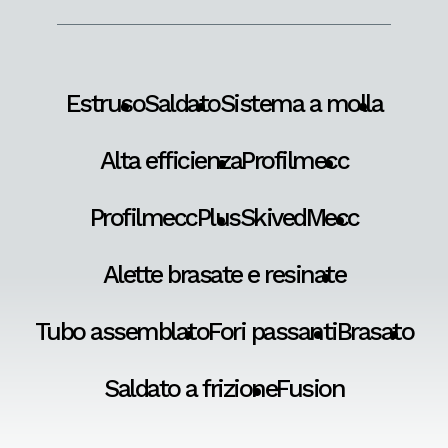
Estruso
Saldato
Sistema a molla
Alta efficienza
Profilmecc
ProfilmeccPlus
SkivedMecc
Alette brasate e resinate
Tubo assemblato
Fori passanti
Brasato
Saldato a frizione
Fusion