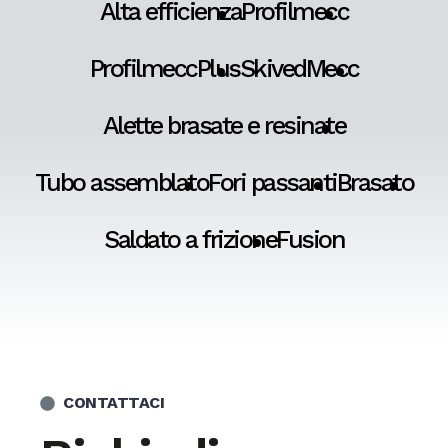
Alta efficienza
Profilmecc
ProfilmeccPlus
SkivedMecc
Alette brasate e resinate
Tubo assemblato
Fori passanti
Brasato
Saldato a frizione
Fusion
CONTATTACI