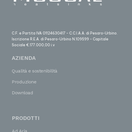
C.F. e Partita IVA 01124630417 – C.C.I.A.A. di Pesaro-Urbino.
Iscrizione R.E.A. di Pesaro-Urbino N.109599 – Capitale
Sociale €.177.000,00 i.v
AZIENDA
Qualità e sostenibilità
Produzione
Download
PRODOTTI
Ad Aria