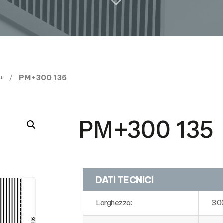
M+
PM+300 135
PM+300 135
DATI TECNICI
Larghezza:
30