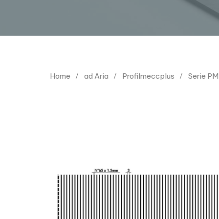
Home
ad Aria
Profilmeccplus
Serie P