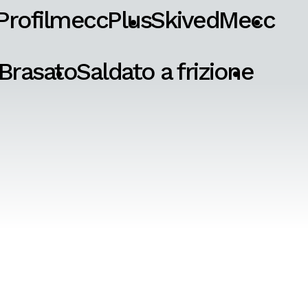
ProfilmeccPlus
SkivedMecc
Brasato
Saldato a frizione