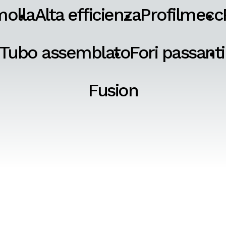
molla
Alta efficienza
Profilmecc
Tubo assemblato
Fori passanti
Fusion