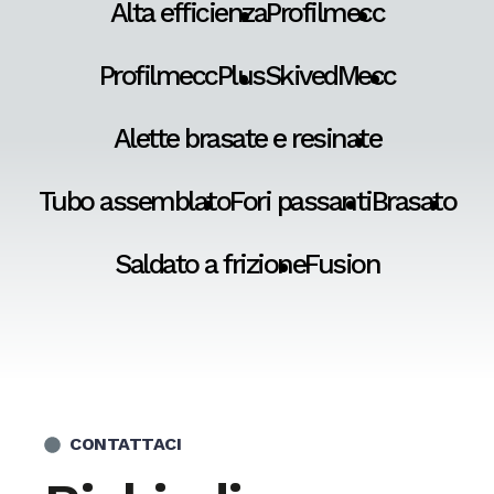
Alta efficienza
Profilmecc
ProfilmeccPlus
SkivedMecc
Alette brasate e resinate
Tubo assemblato
Fori passanti
Brasato
Saldato a frizione
Fusion
CONTATTACI