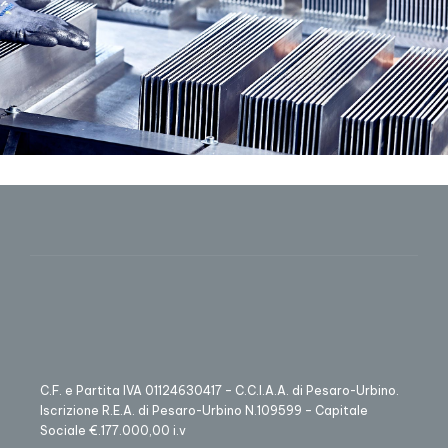
C.F. e Partita IVA 01124630417 – C.C.I.A.A. di Pesaro-Urbino.
Iscrizione R.E.A. di Pesaro-Urbino N.109599 – Capitale
Sociale €.177.000,00 i.v