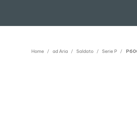
Home
ad Aria
Saldato
Serie P
P60