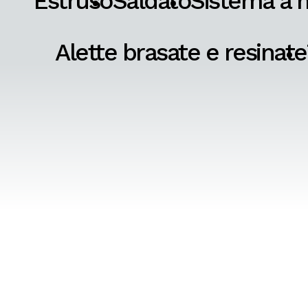
Estruso
Saldato
Sistema a 
Alette brasate e resinate