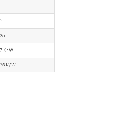
0
.25
07 K/W
025 K/W