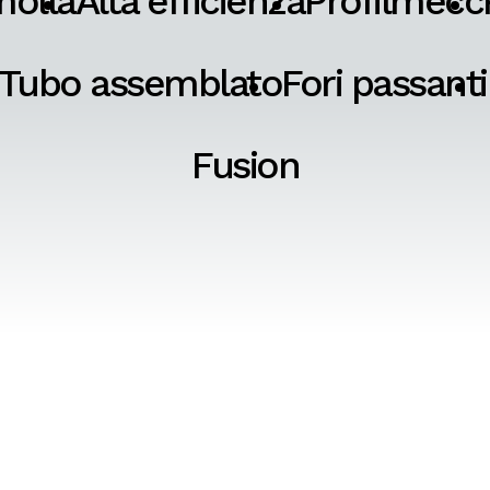
molla
Alta efficienza
Profilmecc
Tubo assemblato
Fori passanti
Fusion