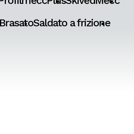
ProfilmeccPlus
SkivedMecc
Brasato
Saldato a frizione