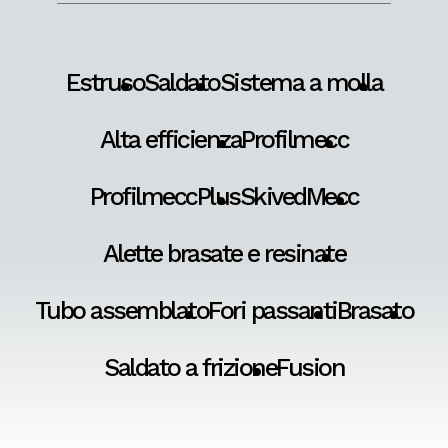
Estruso
Saldato
Sistema a molla
Alta efficienza
Profilmecc
ProfilmeccPlus
SkivedMecc
Alette brasate e resinate
Tubo assemblato
Fori passanti
Brasato
Saldato a frizione
Fusion