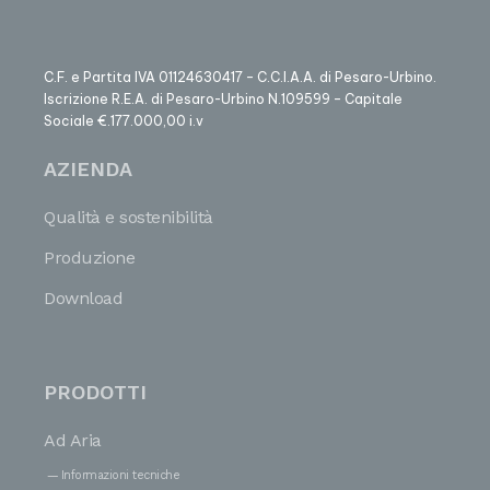
C.F. e Partita IVA 01124630417 – C.C.I.A.A. di Pesaro-Urbino.
Iscrizione R.E.A. di Pesaro-Urbino N.109599 – Capitale
Sociale €.177.000,00 i.v
AZIENDA
Qualità e sostenibilità
Produzione
Download
PRODOTTI
Ad Aria
Informazioni tecniche