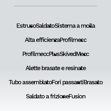
Estruso
Saldato
Sistema a molla
Alta efficienza
Profilmecc
ProfilmeccPlus
SkivedMecc
Alette brasate e resinate
Tubo assemblato
Fori passanti
Brasato
Saldato a frizione
Fusion