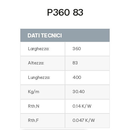
P360 83
DATI TECNICI
Larghezza:
360
Altezza:
83
Lunghezza:
400
Kg/m
30.40
Rth,N
0.14 K/W
Rth,F
0.047 K/W