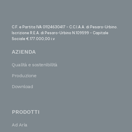
C.F. e Partita IVA 01124630417 – C.C.I.A.A. di Pesaro-Urbino.
Iscrizione R.E.A. di Pesaro-Urbino N.109599 – Capitale
Sociale €.177.000,00 i.v
AZIENDA
Qualità e sostenibilità
Produzione
Download
PRODOTTI
Ad Aria