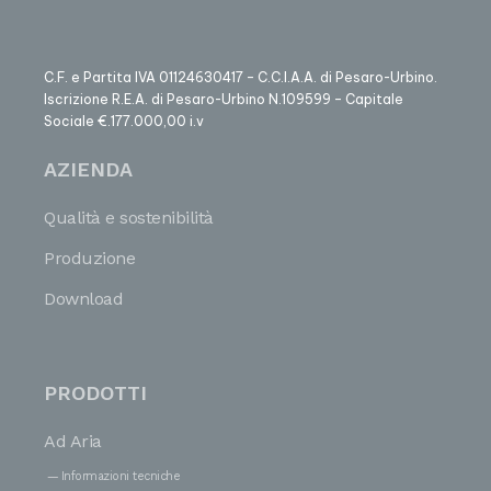
C.F. e Partita IVA 01124630417 – C.C.I.A.A. di Pesaro-Urbino.
Iscrizione R.E.A. di Pesaro-Urbino N.109599 – Capitale
Sociale €.177.000,00 i.v
AZIENDA
Qualità e sostenibilità
Produzione
Download
PRODOTTI
Ad Aria
Informazioni tecniche