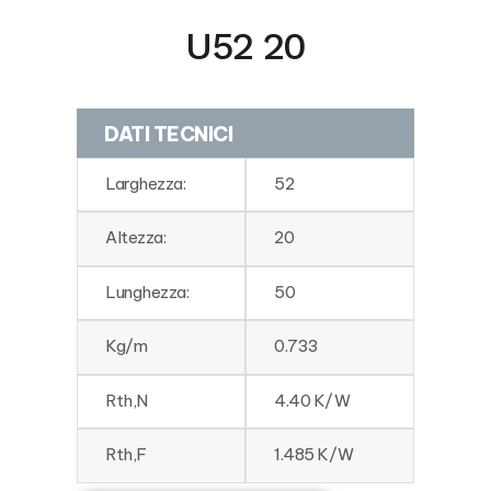
U52 20
DATI TECNICI
Larghezza:
52
Altezza:
20
Lunghezza:
50
Kg/m
0.733
Rth,N
4.40 K/W
Rth,F
1.485 K/W