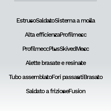
Estruso
Saldato
Sistema a molla
Alta efficienza
Profilmecc
ProfilmeccPlus
SkivedMecc
Alette brasate e resinate
Tubo assemblato
Fori passanti
Brasato
Saldato a frizione
Fusion