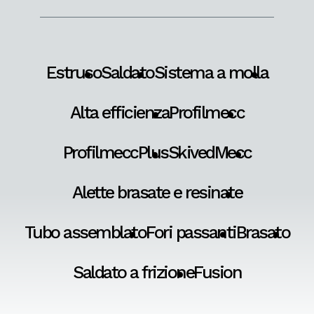
Estruso
Saldato
Sistema a molla
Alta efficienza
Profilmecc
ProfilmeccPlus
SkivedMecc
Alette brasate e resinate
Tubo assemblato
Fori passanti
Brasato
Saldato a frizione
Fusion