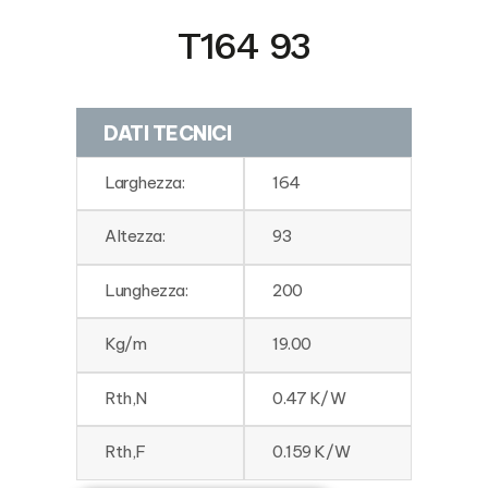
T164 93
DATI TECNICI
Larghezza:
164
Altezza:
93
Lunghezza:
200
Kg/m
19.00
Rth,N
0.47 K/W
Rth,F
0.159 K/W