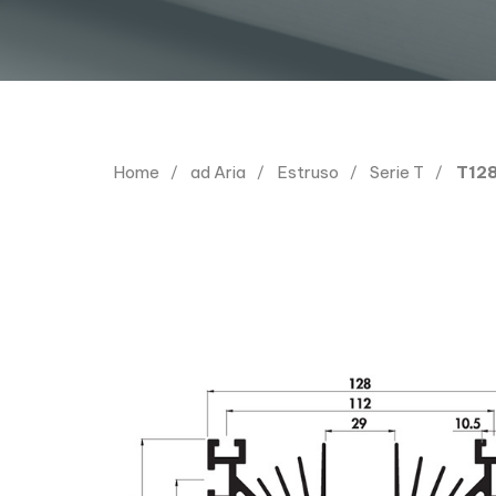
Home
ad Aria
Estruso
Serie T
T128