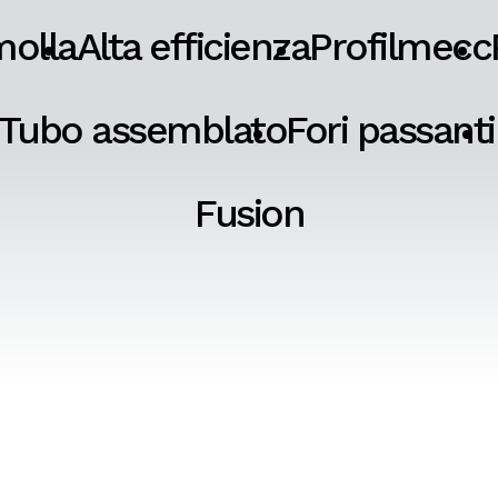
molla
Alta efficienza
Profilmecc
Tubo assemblato
Fori passanti
Fusion