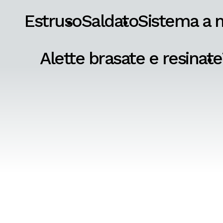
Estruso
Saldato
Sistema a 
Alette brasate e resinate