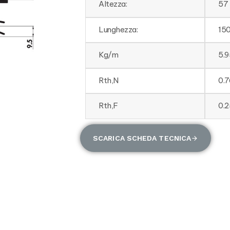
Altezza:
57
Lunghezza:
15
Kg/m
5.9
Rth,N
0.
Rth,F
0.
SCARICA SCHEDA TECNICA