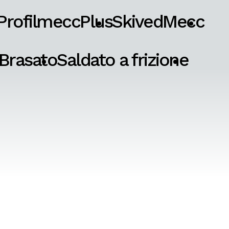
ProfilmeccPlus
SkivedMecc
Brasato
Saldato a frizione