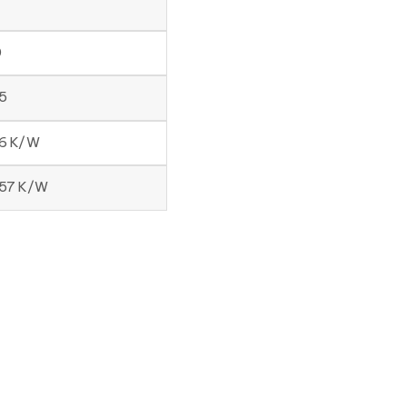
0
5
76 K/W
257 K/W