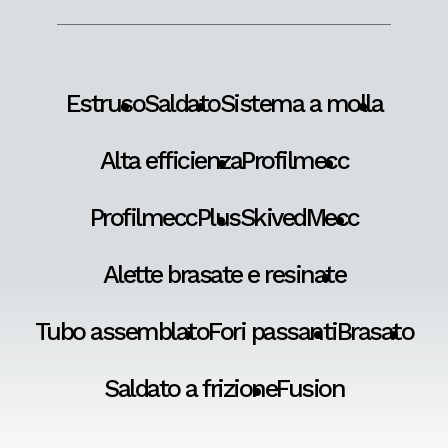
Estruso
Saldato
Sistema a molla
Alta efficienza
Profilmecc
ProfilmeccPlus
SkivedMecc
Alette brasate e resinate
Tubo assemblato
Fori passanti
Brasato
Saldato a frizione
Fusion