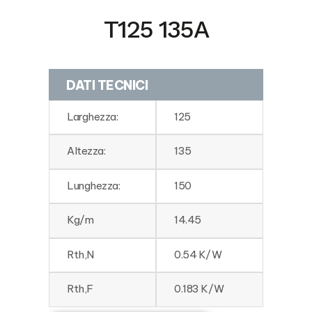
T125 135A
DATI TECNICI
Larghezza:
125
Altezza:
135
Lunghezza:
150
Kg/m
14.45
Rth,N
0.54 K/W
Rth,F
0.183 K/W