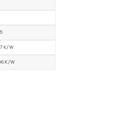
45
57 K/W
206 K/W