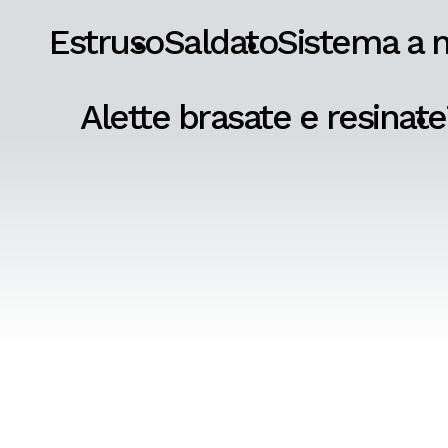
Estruso
Saldato
Sistema a 
Alette brasate e resinate