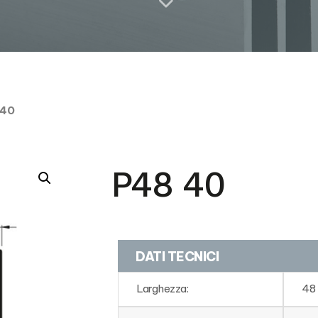
 40
P48 40
DATI TECNICI
Larghezza:
48