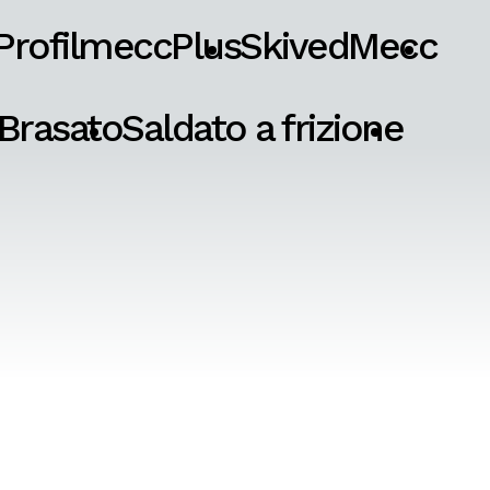
ProfilmeccPlus
SkivedMecc
Brasato
Saldato a frizione