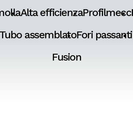
molla
Alta efficienza
Profilmecc
Tubo assemblato
Fori passanti
Fusion