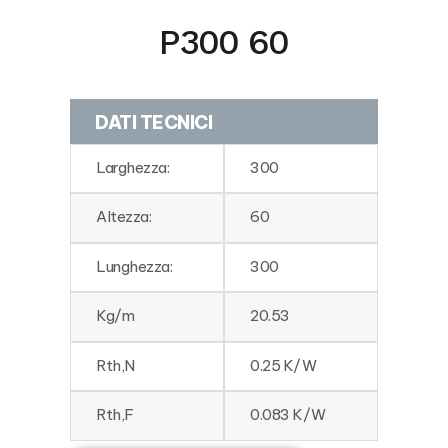
P300 60
DATI TECNICI
Larghezza:
300
Altezza:
60
Lunghezza:
300
Kg/m
20.53
Rth,N
0.25 K/W
Rth,F
0.083 K/W