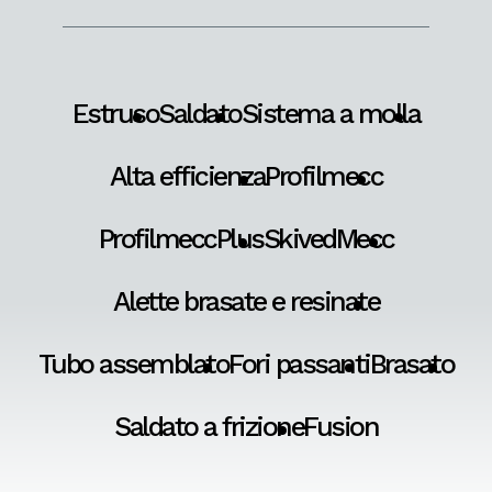
Estruso
Saldato
Sistema a molla
Alta efficienza
Profilmecc
ProfilmeccPlus
SkivedMecc
Alette brasate e resinate
Tubo assemblato
Fori passanti
Brasato
Saldato a frizione
Fusion