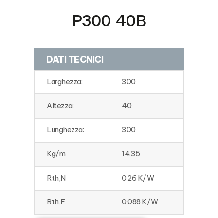
P300 40B
DATI TECNICI
Larghezza:
300
Altezza:
40
Lunghezza:
300
Kg/m
14.35
Rth,N
0.26 K/W
Rth,F
0.088 K/W