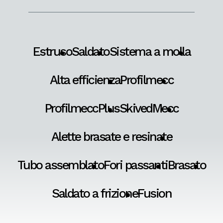
Estruso
Saldato
Sistema a molla
Alta efficienza
Profilmecc
ProfilmeccPlus
SkivedMecc
Alette brasate e resinate
Tubo assemblato
Fori passanti
Brasato
Saldato a frizione
Fusion