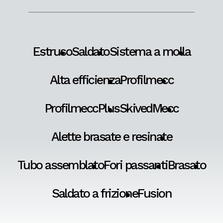
Estruso
Saldato
Sistema a molla
Alta efficienza
Profilmecc
ProfilmeccPlus
SkivedMecc
Alette brasate e resinate
Tubo assemblato
Fori passanti
Brasato
Saldato a frizione
Fusion