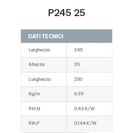
P245 25
DATI TECNICI
Larghezza:
245
Altezza:
25
Lunghezza:
250
Kg/m
6.39
Rth,N
0.43 K/W
Rth,F
0.144 K/W