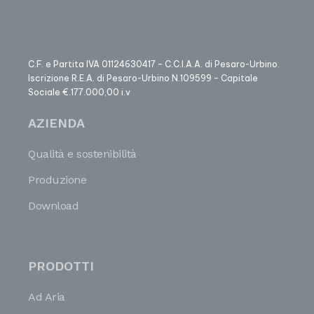
C.F. e Partita IVA 01124630417 – C.C.I.A.A. di Pesaro-Urbino.
Iscrizione R.E.A. di Pesaro-Urbino N.109599 – Capitale
Sociale €.177.000,00 i.v
AZIENDA
Qualità e sostenibilità
Produzione
Download
PRODOTTI
Ad Aria