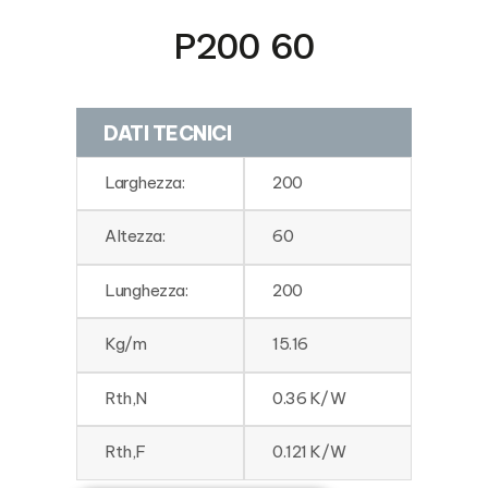
P200 60
DATI TECNICI
Larghezza:
200
Altezza:
60
Lunghezza:
200
Kg/m
15.16
Rth,N
0.36 K/W
Rth,F
0.121 K/W