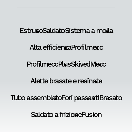
Estruso
Saldato
Sistema a molla
Alta efficienza
Profilmecc
ProfilmeccPlus
SkivedMecc
Alette brasate e resinate
Tubo assemblato
Fori passanti
Brasato
Saldato a frizione
Fusion