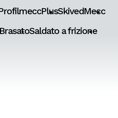
ProfilmeccPlus
SkivedMecc
Brasato
Saldato a frizione