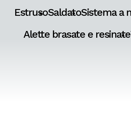
Estruso
Saldato
Sistema a 
Alette brasate e resinate