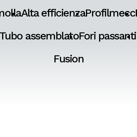
molla
Alta efficienza
Profilmecc
Tubo assemblato
Fori passanti
Fusion