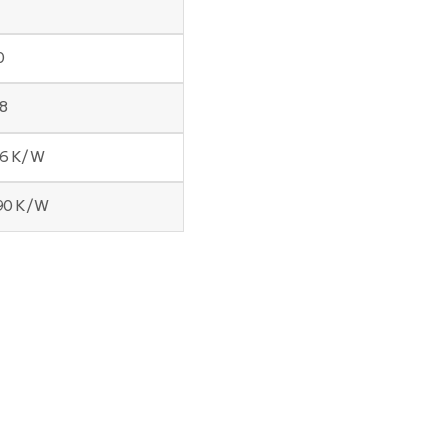
0
8
56 K/W
190 K/W