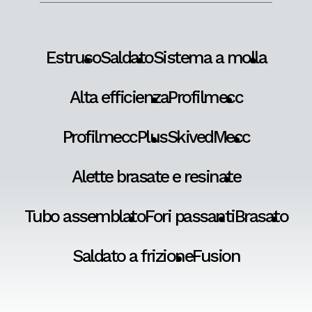
Estruso
Saldato
Sistema a molla
Alta efficienza
Profilmecc
ProfilmeccPlus
SkivedMecc
Alette brasate e resinate
Tubo assemblato
Fori passanti
Brasato
Saldato a frizione
Fusion