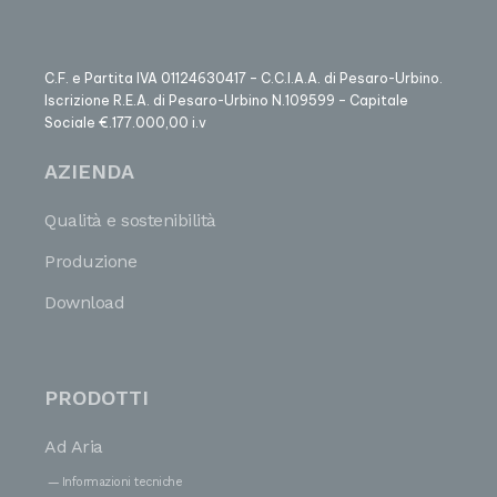
C.F. e Partita IVA 01124630417 – C.C.I.A.A. di Pesaro-Urbino.
Iscrizione R.E.A. di Pesaro-Urbino N.109599 – Capitale
Sociale €.177.000,00 i.v
AZIENDA
Qualità e sostenibilità
Produzione
Download
PRODOTTI
Ad Aria
Informazioni tecniche