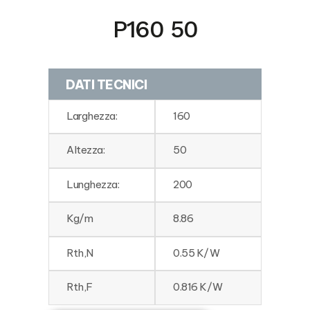
P160 50
DATI TECNICI
Larghezza:
160
Altezza:
50
Lunghezza:
200
Kg/m
8.86
Rth,N
0.55 K/W
Rth,F
0.816 K/W