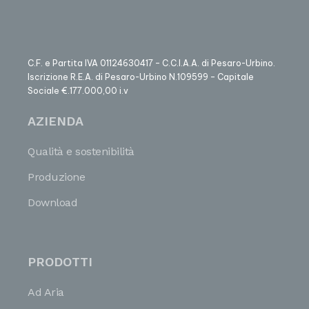
C.F. e Partita IVA 01124630417 – C.C.I.A.A. di Pesaro-Urbino.
Iscrizione R.E.A. di Pesaro-Urbino N.109599 – Capitale
Sociale €.177.000,00 i.v
AZIENDA
Qualità e sostenibilità
Produzione
Download
PRODOTTI
Ad Aria