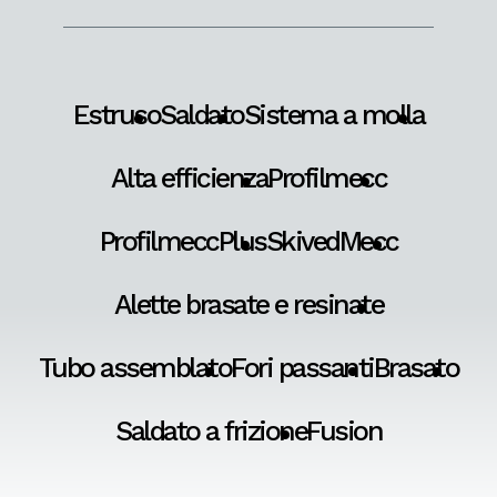
Estruso
Saldato
Sistema a molla
Alta efficienza
Profilmecc
ProfilmeccPlus
SkivedMecc
Alette brasate e resinate
Tubo assemblato
Fori passanti
Brasato
Saldato a frizione
Fusion