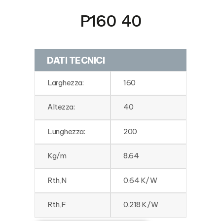
P160 40
DATI TECNICI
Larghezza:
160
Altezza:
40
Lunghezza:
200
Kg/m
8.64
Rth,N
0.64 K/W
Rth,F
0.218 K/W