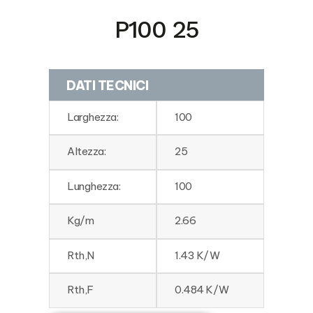
P100 25
DATI TECNICI
Larghezza:
100
Altezza:
25
Lunghezza:
100
Kg/m
2.66
Rth,N
1.43 K/W
Rth,F
0.484 K/W