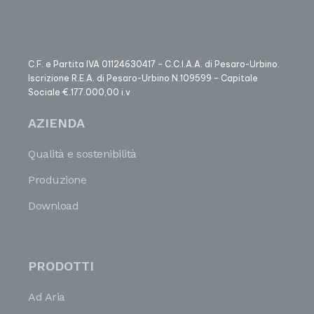
C.F. e Partita IVA 01124630417 – C.C.I.A.A. di Pesaro-Urbino.
Iscrizione R.E.A. di Pesaro-Urbino N.109599 – Capitale
Sociale €.177.000,00 i.v
AZIENDA
Qualità e sostenibilità
Produzione
Download
PRODOTTI
Ad Aria