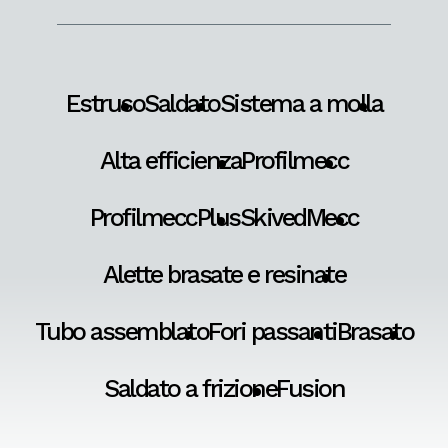
Estruso
Saldato
Sistema a molla
Alta efficienza
Profilmecc
ProfilmeccPlus
SkivedMecc
Alette brasate e resinate
Tubo assemblato
Fori passanti
Brasato
Saldato a frizione
Fusion