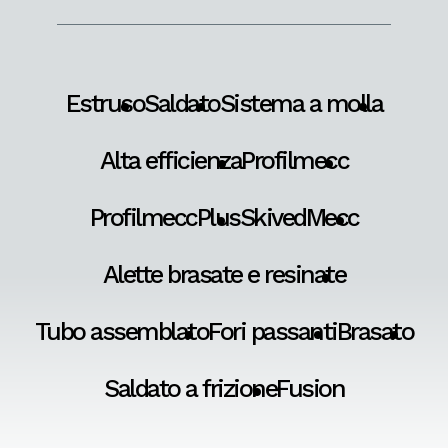
Estruso
Saldato
Sistema a molla
Alta efficienza
Profilmecc
ProfilmeccPlus
SkivedMecc
Alette brasate e resinate
Tubo assemblato
Fori passanti
Brasato
Saldato a frizione
Fusion