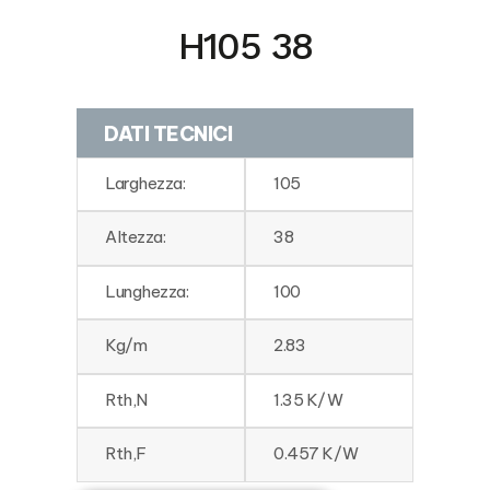
H105 38
DATI TECNICI
Larghezza:
105
Altezza:
38
Lunghezza:
100
Kg/m
2.83
Rth,N
1.35 K/W
Rth,F
0.457 K/W