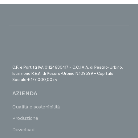
C.F. e Partita IVA 01124630417 – C.C.I.A.A. di Pesaro-Urbino.
Iscrizione R.E.A. di Pesaro-Urbino N.109599 – Capitale
Sociale €.177.000,00 i.v
AZIENDA
Qualità e sostenibilità
Produzione
Download