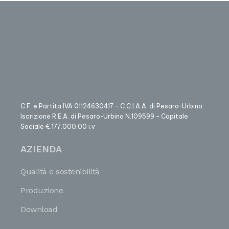
C.F. e Partita IVA 01124630417 – C.C.I.A.A. di Pesaro-Urbino.
Iscrizione R.E.A. di Pesaro-Urbino N.109599 – Capitale
Sociale €.177.000,00 i.v
AZIENDA
Qualità e sostenibilità
Produzione
Download