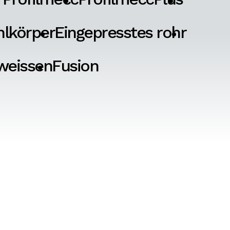
hlkörper
Eingepresstes rohr
weissen
Fusion