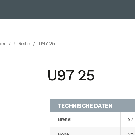
per
U Reihe
U97 25
U97 25
TECHNISCHE DATEN
Breite:
97
Höhe:
25