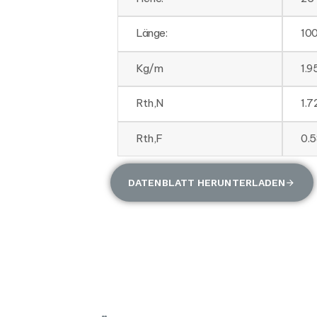
Länge:
10
Kg/m
1.9
Rth,N
1.
Rth,F
0.
DATENBLATT HERUNTERLADEN