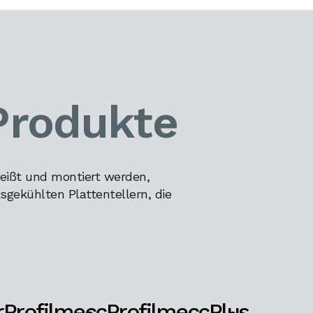
Produkte
eißt und montiert werden,
gekühlten Plattentellern, die
r
Profilmecc
ProfilmeccPlus