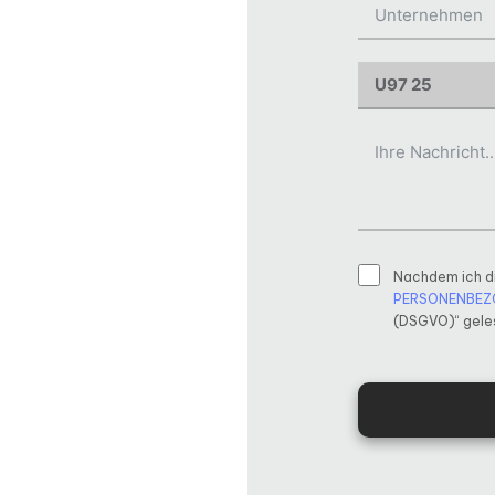
Nachdem ich d
PERSONENBEZ
(DSGVO)“ geles