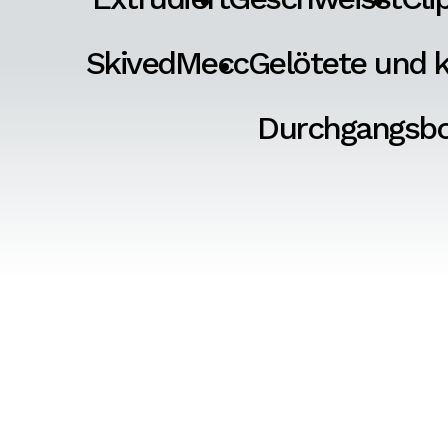
SkivedMecc
Gelötete und k
Durchgangsb