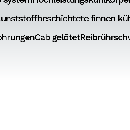
unststoffbeschichtete finnen kü
ohrungen
Cab gelötet
Reibrührsch