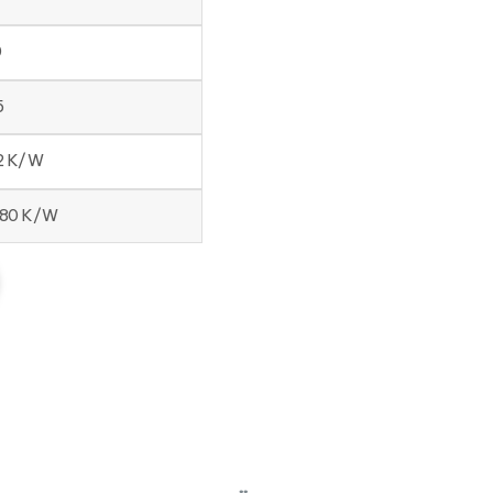
0
5
72 K/W
580 K/W