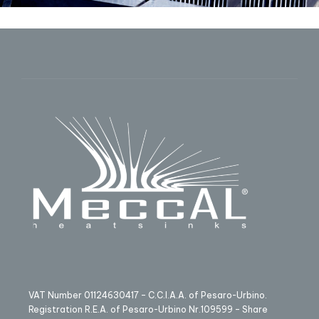
VAT Number 01124630417 – C.C.I.A.A. of Pesaro-Urbino.
Registration R.E.A. of Pesaro-Urbino Nr.109599 – Share