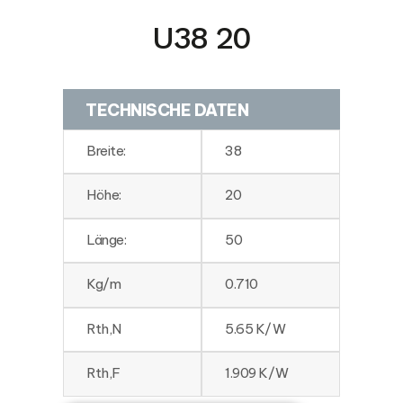
U38 20
TECHNISCHE DATEN
Breite:
38
Höhe:
20
Länge:
50
Kg/m
0.710
Rth,N
5.65 K/W
Rth,F
1.909 K/W