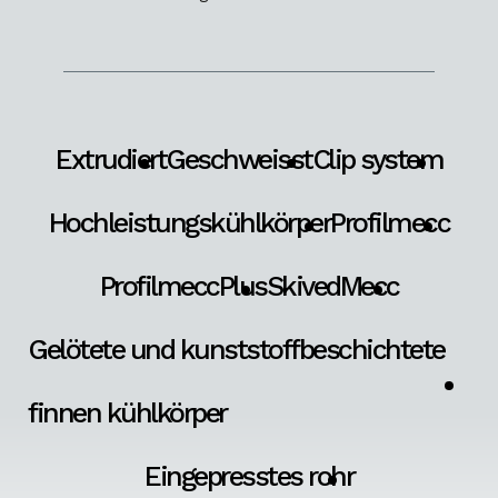
Extrudiert
Geschweisst
Clip system
Hochleistungskühlkörper
Profilmecc
ProfilmeccPlus
SkivedMecc
Gelötete und kunststoffbeschichtete
finnen kühlkörper
Eingepresstes rohr