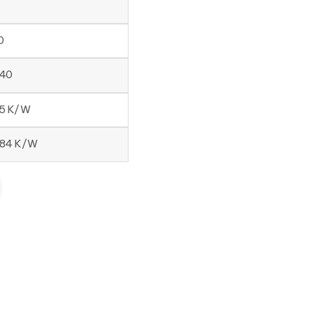
0
.40
25 K/W
084 K/W