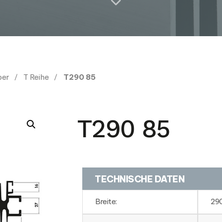
per
T Reihe
T290 85
T290 85
TECHNISCHE DATEN
Breite:
29