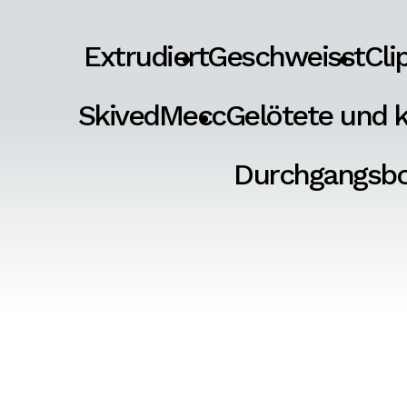
Extrudiert
Geschweisst
Cli
SkivedMecc
Gelötete und k
Durchgangsb