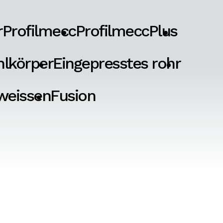
r
Profilmecc
ProfilmeccPlus
hlkörper
Eingepresstes rohr
weissen
Fusion