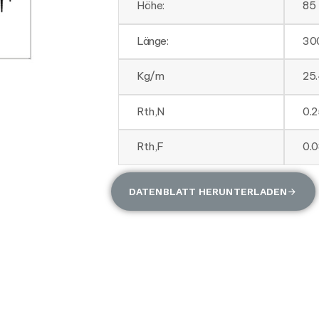
Höhe:
85
Länge:
30
Kg/m
25
Rth,N
0.
Rth,F
0.
DATENBLATT HERUNTERLADEN