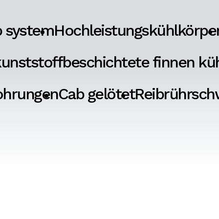
p system
Hochleistungskühlkörpe
unststoffbeschichtete finnen kü
ohrungen
Cab gelötet
Reibrührsch