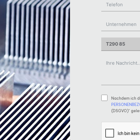
Nachdem ich d
PERSONENBEZ
(DSGVO)“ geles