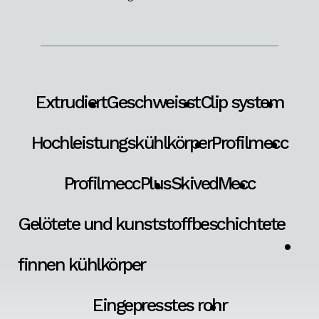
Extrudiert
Geschweisst
Clip system
Hochleistungskühlkörper
Profilmecc
ProfilmeccPlus
SkivedMecc
Gelötete und kunststoffbeschichtete
finnen kühlkörper
Eingepresstes rohr