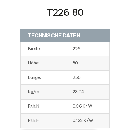
T226 80
TECHNISCHE DATEN
Breite:
226
Höhe:
80
Länge:
250
Kg/m
23.74
Rth,N
0.36 K/W
Rth,F
0.122 K/W