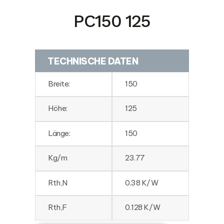
PC150 125
TECHNISCHE DATEN
Breite:
150
Höhe:
125
Länge:
150
Kg/m
23.77
Rth,N
0.38 K/W
Rth,F
0.128 K/W