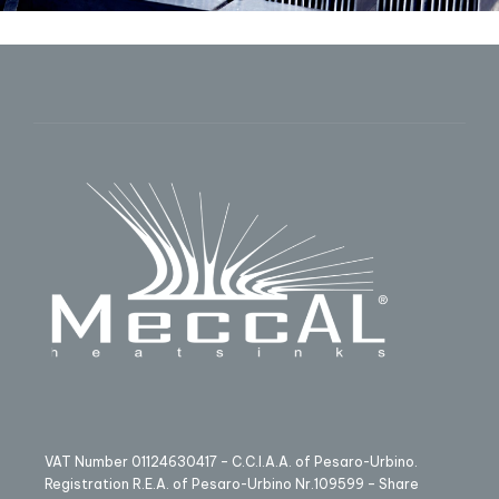
VAT Number 01124630417 – C.C.I.A.A. of Pesaro-Urbino.
Registration R.E.A. of Pesaro-Urbino Nr.109599 – Share