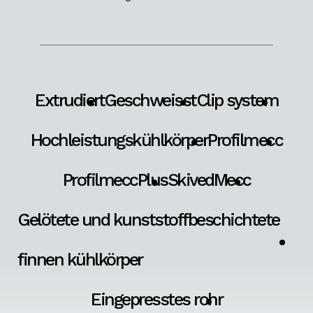
Extrudiert
Geschweisst
Clip system
Hochleistungskühlkörper
Profilmecc
ProfilmeccPlus
SkivedMecc
Gelötete und kunststoffbeschichtete
finnen kühlkörper
Eingepresstes rohr