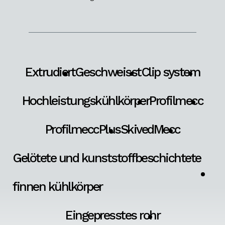
Extrudiert
Geschweisst
Clip system
Hochleistungskühlkörper
Profilmecc
ProfilmeccPlus
SkivedMecc
Gelötete und kunststoffbeschichtete
finnen kühlkörper
Eingepresstes rohr