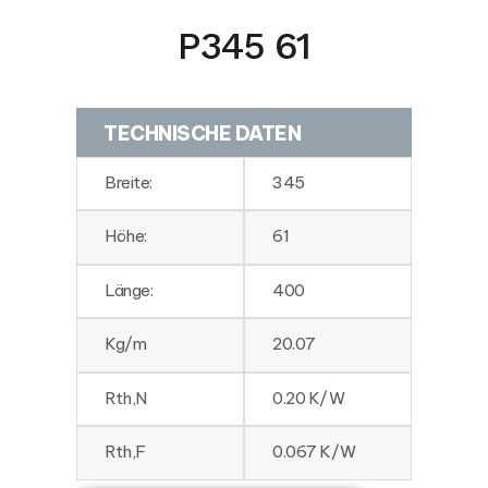
P345 61
TECHNISCHE DATEN
Breite:
345
Höhe:
61
Länge:
400
Kg/m
20.07
Rth,N
0.20 K/W
Rth,F
0.067 K/W