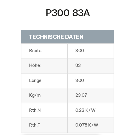
P300 83A
TECHNISCHE DATEN
Breite:
300
Höhe:
83
Länge:
300
Kg/m
23.07
Rth,N
0.23 K/W
Rth,F
0.078 K/W