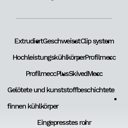
Extrudiert
Geschweisst
Clip system
Hochleistungskühlkörper
Profilmecc
ProfilmeccPlus
SkivedMecc
Gelötete und kunststoffbeschichtete
finnen kühlkörper
Eingepresstes rohr