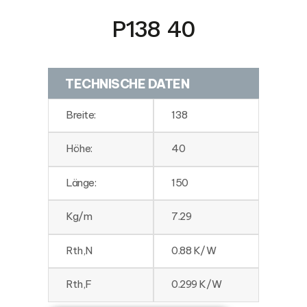
P138 40
TECHNISCHE DATEN
Breite:
138
Höhe:
40
Länge:
150
Kg/m
7.29
Rth,N
0.88 K/W
Rth,F
0.299 K/W