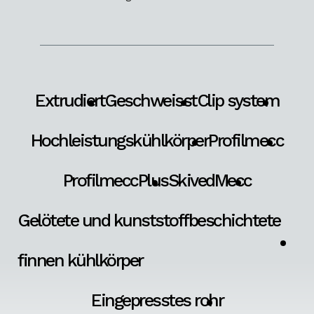
Extrudiert
Geschweisst
Clip system
Hochleistungskühlkörper
Profilmecc
ProfilmeccPlus
SkivedMecc
Gelötete und kunststoffbeschichtete
finnen kühlkörper
Eingepresstes rohr