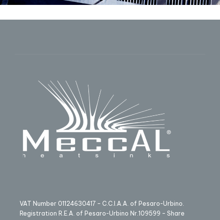
VAT Number 01124630417 – C.C.I.A.A. of Pesaro-Urbino.
Registration R.E.A. of Pesaro-Urbino Nr.109599 – Share