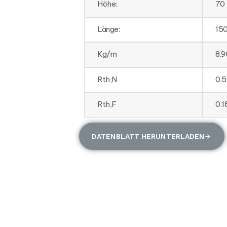
Höhe:
70
Länge:
15
Kg/m
8.9
Rth,N
0.
Rth,F
0.
DATENBLATT HERUNTERLADEN