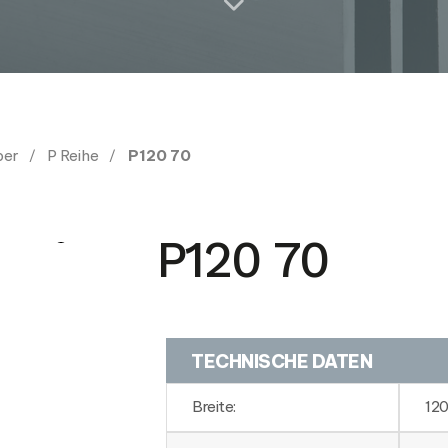
per
P Reihe
P120 70
P120 70
TECHNISCHE DATEN
Breite:
12