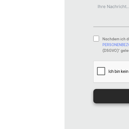
Nachdem ich d
PERSONENBEZ
(DSGVO)“ geles