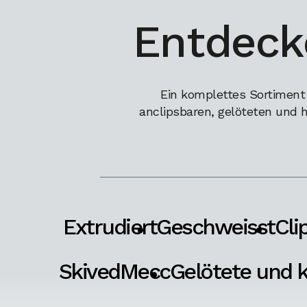
Entdeck
Ein komplettes Sortiment
anclipsbaren, gelöteten und 
Extrudiert
Geschweisst
Cli
SkivedMecc
Gelötete und k