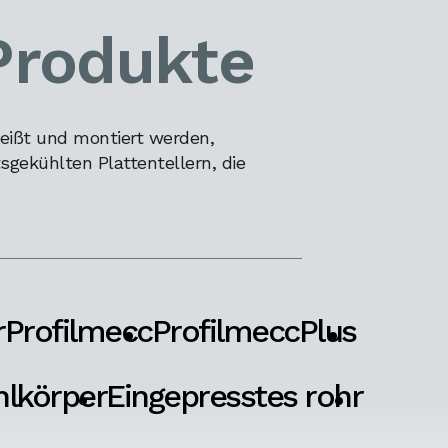
Produkte
eißt und montiert werden,
gekühlten Plattentellern, die
r
Profilmecc
ProfilmeccPlus
hlkörper
Eingepresstes rohr