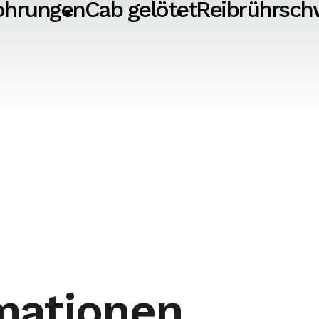
ohrungen
Cab gelötet
Reibrührsch
mationen