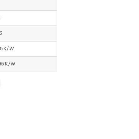
0
6
55 K/W
185 K/W