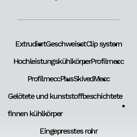
Extrudiert
Geschweisst
Clip system
Hochleistungskühlkörper
Profilmecc
ProfilmeccPlus
SkivedMecc
Gelötete und kunststoffbeschichtete
finnen kühlkörper
Eingepresstes rohr