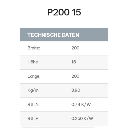
P200 15
TECHNISCHE DATEN
Breite:
200
Höhe:
15
Länge:
200
Kg/m
3.90
Rth,N
0.74 K/W
Rth,F
0.250 K/W