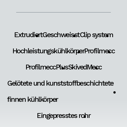
Extrudiert
Geschweisst
Clip system
Hochleistungskühlkörper
Profilmecc
ProfilmeccPlus
SkivedMecc
Gelötete und kunststoffbeschichtete
finnen kühlkörper
Eingepresstes rohr