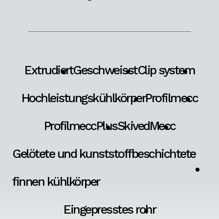
Extrudiert
Geschweisst
Clip system
Hochleistungskühlkörper
Profilmecc
ProfilmeccPlus
SkivedMecc
Gelötete und kunststoffbeschichtete
finnen kühlkörper
Eingepresstes rohr