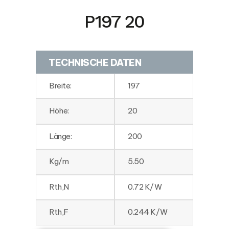
P197 20
TECHNISCHE DATEN
Breite:
197
Höhe:
20
Länge:
200
Kg/m
5.50
Rth,N
0.72 K/W
Rth,F
0.244 K/W