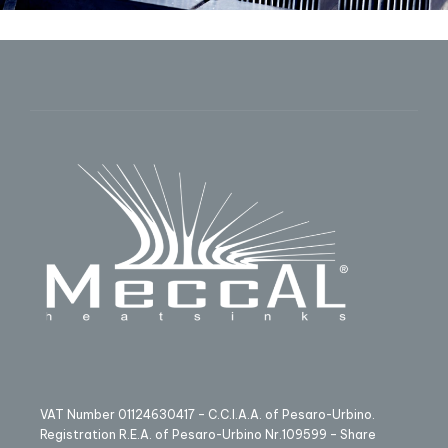
VAT Number 01124630417 – C.C.I.A.A. of Pesaro-Urbino.
Registration R.E.A. of Pesaro-Urbino Nr.109599 – Share