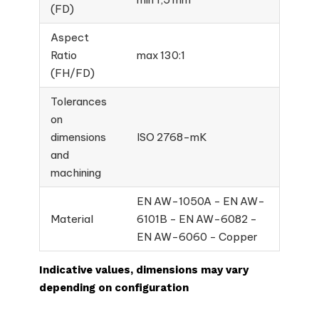
(FD)
Aspect
Ratio
max 130:1
(FH/FD)
Tolerances
on
dimensions
ISO 2768-mK
and
machining
EN AW-1050A - EN AW-
Material
6101B - EN AW-6082 -
EN AW-6060 - Copper
Indicative values, dimensions may vary
depending on configuration