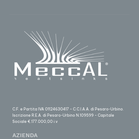
C.F. e Partita IVA 01124630417 – C.C.I.A.A. di Pesaro-Urbino.
Iscrizione R.E.A. di Pesaro-Urbino N.109599 – Capitale
Sociale €.177.000,00 i.v
AZIENDA