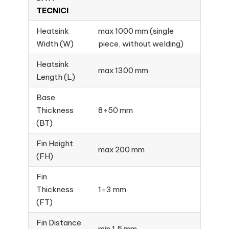
TECNICI
Heatsink
max 1000 mm (single
Width (W)
piece, without welding)
Heatsink
max 1300 mm
Length (L)
Base
Thickness
8÷50 mm
(BT)
Fin Height
max 200 mm
(FH)
Fin
Thickness
1÷3 mm
(FT)
Fin Distance
min 1,5 mm